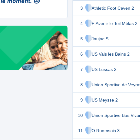
 le moment. 😔
3
Athletic Foot Ceven 2
4
F Avenir le Teil Mélas 2
5
Jaujac S
6
US Vals les Bains 2
7
US Lussas 2
8
Union Sportive de Veyra
9
US Meysse 2
10
Union Sportive Bas Vivar
11
O Ruomsois 3