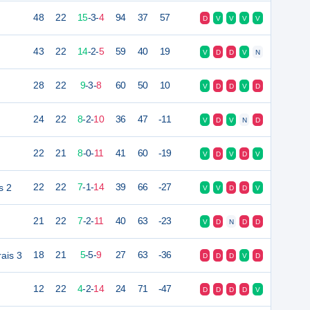
48
22
15
-
3
-
4
94
37
57
D
V
V
V
V
43
22
14
-
2
-
5
59
40
19
V
D
D
V
N
28
22
9
-
3
-
8
60
50
10
V
D
D
V
D
24
22
8
-
2
-
10
36
47
-11
V
D
V
N
D
22
21
8
-
0
-
11
41
60
-19
V
D
V
D
V
s 2
22
22
7
-
1
-
14
39
66
-27
V
V
D
D
V
21
22
7
-
2
-
11
40
63
-23
V
D
N
D
D
ais 3
18
21
5
-
5
-
9
27
63
-36
D
D
D
V
D
12
22
4
-
2
-
14
24
71
-47
D
D
D
D
V