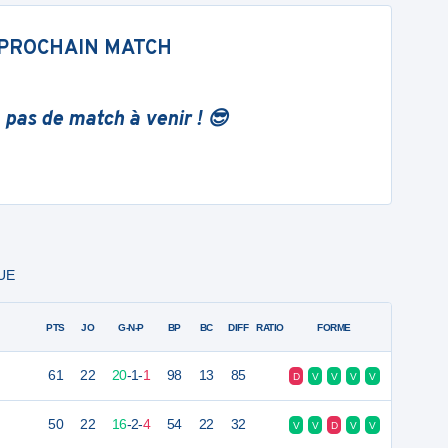
PROCHAIN MATCH
 pas de match à venir ! 😎
QUE
PTS
JO
G-N-P
BP
BC
DIFF
RATIO
FORME
61
22
20
-
1
-
1
98
13
85
D
V
V
V
V
50
22
16
-
2
-
4
54
22
32
V
V
D
V
V