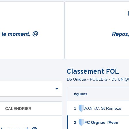
r le moment. 😔
Repos,
Classement
FOL
D5 Unique - POULE G - D5 UNI
ÉQUIPES
1
A.Om.C. St Remeze
CALENDRIER
2
FC Orgnac l'Aven