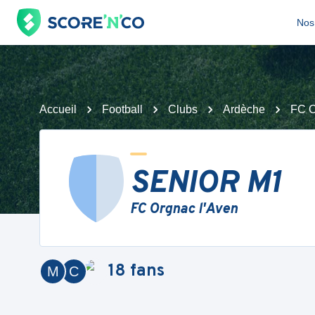
Nos 
Accueil
Football
Clubs
Ardèche
FC O
SENIOR M1
FC Orgnac l'Aven
18
fans
M
C