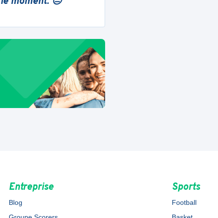
 le moment. 😔
Entreprise
Sports
Blog
Football
Groupe Scorers
Basket