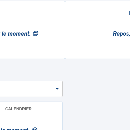
r le moment. 😔
Repos,
CALENDRIER