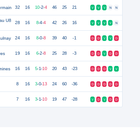
ermain
32
16
10
-
2
-
4
46
25
21
V
V
V
N
N
eau U8
28
16
8
-
4
-
4
42
26
16
V
V
V
V
N
aulnay
24
16
8
-
0
-
8
39
40
-1
D
D
V
V
D
ves
19
16
6
-
2
-
8
25
28
-3
D
D
V
D
D
nines
16
16
5
-
1
-
10
20
43
-23
D
D
D
V
V
8
16
3
-
0
-
13
24
60
-36
D
D
D
D
D
7
16
3
-
1
-
10
19
47
-28
V
D
V
D
D