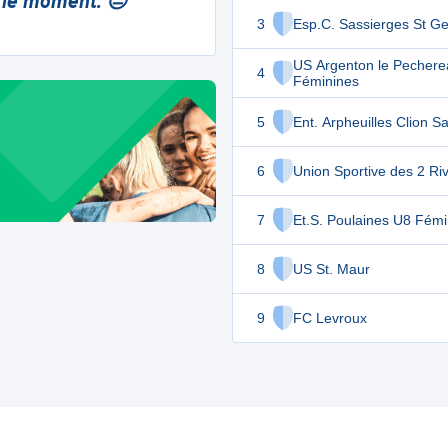
 le moment. 😔
3
Esp.C. Sassierges St G
US Argenton le Pecher
4
Féminines
5
Ent. Arpheuilles Clion S
6
Union Sportive des 2 Ri
7
Et.S. Poulaines U8 Fémi
8
US St. Maur
9
FC Levroux