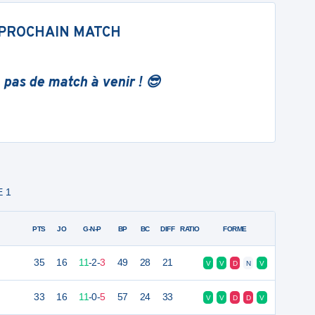
PROCHAIN MATCH
 pas de match à venir ! 😎
E 1
PTS
JO
G-N-P
BP
BC
DIFF
RATIO
FORME
35
16
11
-
2
-
3
49
28
21
V
V
D
N
V
33
16
11
-
0
-
5
57
24
33
V
V
D
D
V