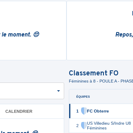
r le moment. 😔
Repos,
Classement
FO
Féminines à 8 - POULE A - PHAS
ÉQUIPES
1
FC Obterre
CALENDRIER
US Villedieu S/Indre U8
2
Féminines