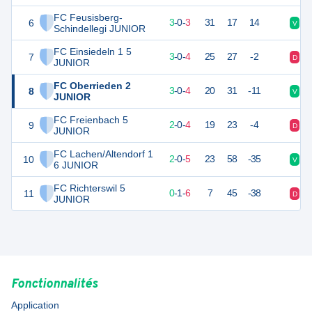
FC Feusisberg-
6
9
6
3
-
0
-
3
31
17
14
V
V
Schindellegi JUNIOR
FC Einsiedeln 1 5
7
9
7
3
-
0
-
4
25
27
-2
D
D
JUNIOR
FC Oberrieden 2
8
9
7
3
-
0
-
4
20
31
-11
V
D
JUNIOR
FC Freienbach 5
9
6
6
2
-
0
-
4
19
23
-4
D
V
JUNIOR
FC Lachen/Altendorf 1
10
6
7
2
-
0
-
5
23
58
-35
V
D
6 JUNIOR
FC Richterswil 5
11
1
7
0
-
1
-
6
7
45
-38
D
D
JUNIOR
Fonctionnalités
Application