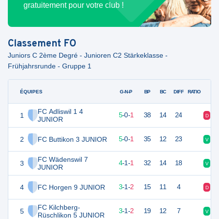
gratuitement pour votre club !
Classement
FO
Juniors C 2ème Degré - Junioren C2 Stärkeklasse -
Frühjahrsrunde - Gruppe 1
ÉQUIPES
PTS
JO
G-N-P
BP
BC
DIFF
RATIO
FC Adliswil 1 4
1
15
6
5
-
0
-
1
38
14
24
D
V
JUNIOR
2
FC Buttikon 3 JUNIOR
15
6
5
-
0
-
1
35
12
23
V
V
FC Wädenswil 7
3
13
6
4
-
1
-
1
32
14
18
V
V
JUNIOR
4
FC Horgen 9 JUNIOR
10
6
3
-
1
-
2
15
11
4
D
D
FC Kilchberg-
5
10
6
3
-
1
-
2
19
12
7
V
D
Rüschlikon 5 JUNIOR