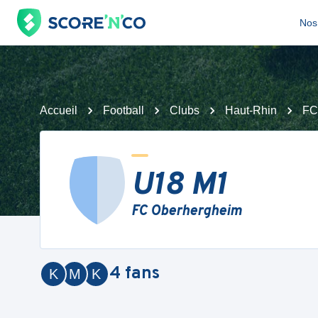
Nos 
Accueil
Football
Clubs
Haut-Rhin
FC
U18 M1
FC Oberhergheim
4
fans
K
M
K