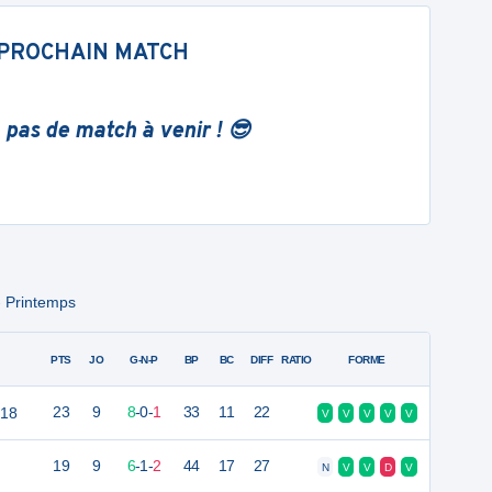
PROCHAIN MATCH
 pas de match à venir ! 😎
- Printemps
PTS
JO
G-N-P
BP
BC
DIFF
RATIO
FORME
U18
23
9
8
-
0
-
1
33
11
22
V
V
V
V
V
19
9
6
-
1
-
2
44
17
27
N
V
V
D
V