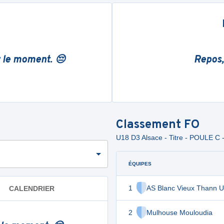
r le moment. 😔
Repos,
Classement
FO
U18 D3 Alsace - Titre - POULE C 
ÉQUIPES
1
AS Blanc Vieux Thann 
CALENDRIER
2
Mulhouse Mouloudia