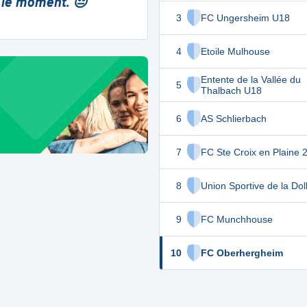
 le moment. 😔
3
FC Ungersheim U18
4
Etoile Mulhouse
Entente de la Vallée du
5
Thalbach U18
6
AS Schlierbach
7
FC Ste Croix en Plaine 
8
Union Sportive de la Dol
9
FC Munchhouse
10
FC Oberhergheim