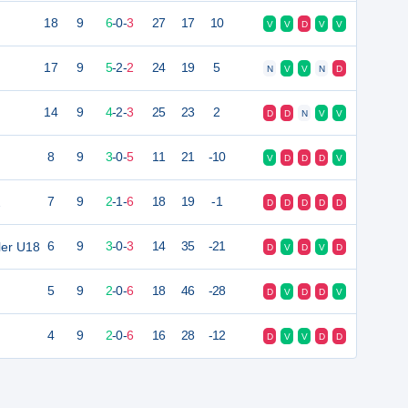
18
9
6
-
0
-
3
27
17
10
V
V
D
V
V
17
9
5
-
2
-
2
24
19
5
N
V
V
N
D
14
9
4
-
2
-
3
25
23
2
D
D
N
V
V
8
9
3
-
0
-
5
11
21
-10
V
D
D
D
V
2
7
9
2
-
1
-
6
18
19
-1
D
D
D
D
D
ler U18
6
9
3
-
0
-
3
14
35
-21
D
V
D
V
D
5
9
2
-
0
-
6
18
46
-28
D
V
D
D
V
4
9
2
-
0
-
6
16
28
-12
D
V
V
D
D