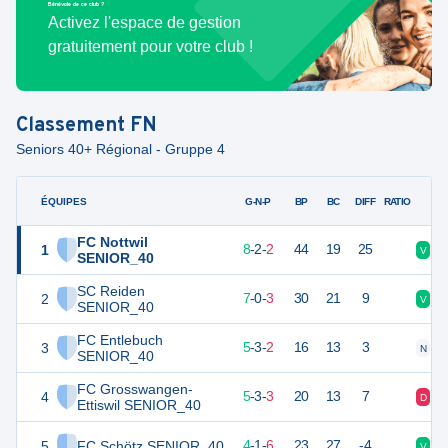
Bénévole de ce club ?
Activez l'espace de gestion
gratuitement pour votre club !
Classement
FN
Seniors 40+ Régional - Gruppe 4
ÉQUIPES
PTS
JO
G-N-P
BP
BC
DIFF
RATIO
FC Nottwil
1
26
12
8
-
2
-
2
44
19
25
V
V
SENIOR_40
SC Reiden
2
21
10
7
-
0
-
3
30
21
9
V
V
SENIOR_40
FC Entlebuch
3
18
10
5
-
3
-
2
16
13
3
N
N
SENIOR_40
FC Grosswangen-
4
18
11
5
-
3
-
3
20
13
7
D
V
Ettiswil SENIOR_40
5
FC Schötz SENIOR_40
13
11
4
-
1
-
6
23
27
-4
V
D