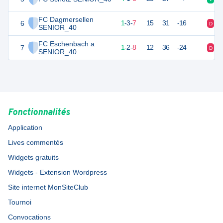
FC Dagmersellen
6
6
11
1
-
3
-
7
15
31
-16
D
N
SENIOR_40
FC Eschenbach a
7
5
11
1
-
2
-
8
12
36
-24
D
D
SENIOR_40
Fonctionnalités
Application
Lives commentés
Widgets gratuits
Widgets - Extension Wordpress
Site internet MonSiteClub
Tournoi
Convocations