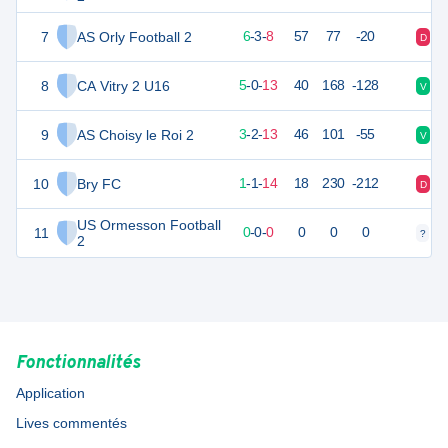
7
AS Orly Football 2
20
18
6
-
3
-
8
57
77
-20
D
D
8
CA Vitry 2 U16
15
18
5
-
0
-
13
40
168
-128
V
N
9
AS Choisy le Roi 2
8
18
3
-
2
-
13
46
101
-55
V
D
10
Bry FC
2
18
1
-
1
-
14
18
230
-212
D
D
US Ormesson Football
11
0
0
0
-
0
-
0
0
0
0
?
?
2
Fonctionnalités
Application
Lives commentés