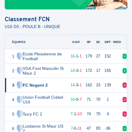
Classement
FCN
U16 D3 - POULE B - UNIQUE
ÉQUIPES
PTS
JO
G-N-P
BP
BC
DIFF
RATIO
Ecole Plesséenne de
1
49
18
16
-
1
-
1
179
27
152
V
V
Football
VGA Foot Masculin St
2
45
18
14
-
3
-
1
172
17
155
V
D
Maur 2
3
FC Nogent 2
45
18
14
-
3
-
1
162
23
139
D
V
Union Football Créteil
4
28
18
10
-
0
-
7
71
70
1
D
V
U16
5
Sucy FC 2
22
18
7
-
1
-
10
74
70
4
D
D
Lusitanos St Maur US
6
21
18
7
-
0
-
11
47
83
-36
V
V
2