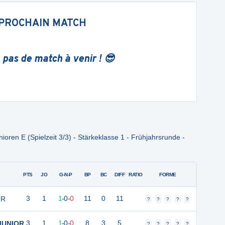
PROCHAIN MATCH
 pas de match à venir ! 😎
ioren E (Spielzeit 3/3) - Stärkeklasse 1 - Frühjahrsrunde -
PTS
JO
G-N-P
BP
BC
DIFF
RATIO
FORME
OR
3
1
1
-
0
-
0
11
0
11
?
?
?
?
?
 JUNIOR
3
1
1
-
0
-
0
8
3
5
?
?
?
?
?