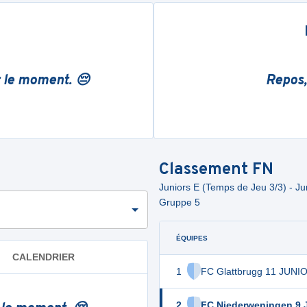
r le moment. 😔
Repos,
Classement
FN
Juniors E (Temps de Jeu 3/3) - Jun
Gruppe 5
ÉQUIPES
CALENDRIER
1
FC Glattbrugg 11 JUNI
2
FC Niederweningen 9