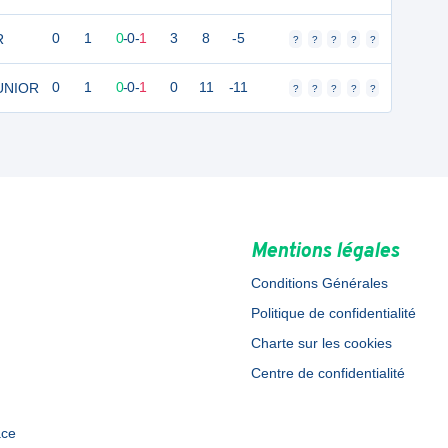
R
0
1
0
-
0
-
1
3
8
-5
?
?
?
?
?
JUNIOR
0
1
0
-
0
-
1
0
11
-11
?
?
?
?
?
Mentions légales
Conditions Générales
Politique de confidentialité
Charte sur les cookies
Centre de confidentialité
ace