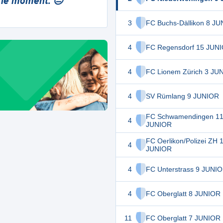
 le moment. 😔
3
FC Buchs-Dällikon 8 J
4
FC Regensdorf 15 JUN
4
FC Lionem Zürich 3 JU
4
SV Rümlang 9 JUNIOR
FC Schwamendingen 1
4
JUNIOR
FC Oerlikon/Polizei ZH 
4
JUNIOR
4
FC Unterstrass 9 JUNI
4
FC Oberglatt 8 JUNIOR
11
FC Oberglatt 7 JUNIOR