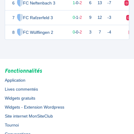
6
FC Neftenbach 3
3
3
1
-
0
-
2
6
13
-7
D
D
7
FC Rafzerfeld 3
1
3
0
-
1
-
2
9
12
-3
D
8
FC Wülflingen 2
0
2
0
-
0
-
2
3
7
-4
D
Fonctionnalités
Application
Lives commentés
Widgets gratuits
Widgets - Extension Wordpress
Site internet MonSiteClub
Tournoi