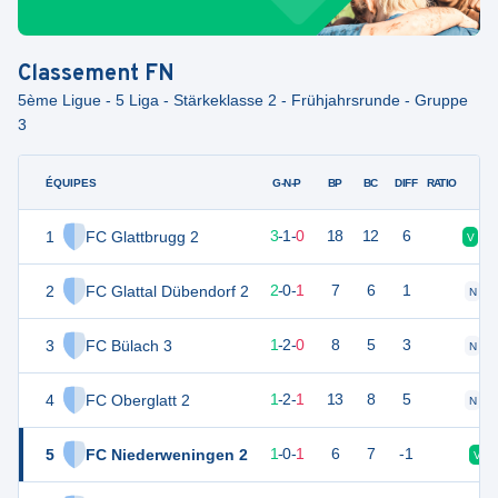
Classement
FN
5ème Ligue - 5 Liga - Stärkeklasse 2 - Frühjahrsrunde - Gruppe
3
ÉQUIPES
PTS
JO
G-N-P
BP
BC
DIFF
RATIO
1
FC Glattbrugg 2
10
4
3
-
1
-
0
18
12
6
V
V
2
FC Glattal Dübendorf 2
6
3
2
-
0
-
1
7
6
1
N
3
FC Bülach 3
5
3
1
-
2
-
0
8
5
3
N
4
FC Oberglatt 2
5
4
1
-
2
-
1
13
8
5
N
5
FC Niederweningen 2
3
2
1
-
0
-
1
6
7
-1
V