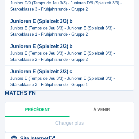
Juniors D/9 (Temps de Jeu 3/3) - Junioren D/9 (Spielzeit 3/3) -
Stärkeklasse 3 - Frühjahrsrunde - Gruppe 2
Junioren E (Spielzeit 3/3) b
Juniors E (Temps de Jeu 3/3) - Junioren E (Spielzeit 3/3) -
Stärkeklasse 1 - Frühjahrsrunde - Gruppe 2
Junioren E (Spielzeit 3/3) b
Juniors E (Temps de Jeu 3/3) - Junioren E (Spielzeit 3/3) -
Stärkeklasse 2 - Frühjahrsrunde - Gruppe 2
Junioren E (Spielzeit 3/3) c
Juniors E (Temps de Jeu 3/3) - Junioren E (Spielzeit 3/3) -
Stärkeklasse 3 - Frühjahrsrunde - Gruppe 1
MATCHS
FN
PRÉCÉDENT
À VENIR
Charger plus
Site Internet