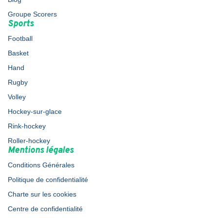
Groupe Scorers
Sports
Football
Basket
Hand
Rugby
Volley
Hockey-sur-glace
Rink-hockey
Roller-hockey
Mentions légales
Conditions Générales
Politique de confidentialité
Charte sur les cookies
Centre de confidentialité