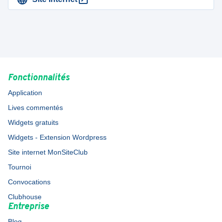
Fonctionnalités
Application
Lives commentés
Widgets gratuits
Widgets - Extension Wordpress
Site internet MonSiteClub
Tournoi
Convocations
Clubhouse
Entreprise
Blog