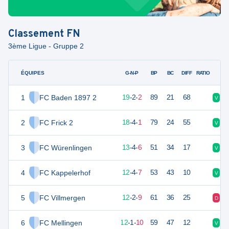
Classement
FN
3ème Ligue - Gruppe 2
ÉQUIPES
PTS
JO
G-N-P
BP
BC
DIFF
RATIO
1
FC Baden 1897 2
59
23
19
-
2
-
2
89
21
68
V
V
2
FC Frick 2
58
23
18
-
4
-
1
79
24
55
V
V
3
FC Würenlingen
43
23
13
-
4
-
6
51
34
17
V
V
4
FC Kappelerhof
40
23
12
-
4
-
7
53
43
10
V
D
5
FC Villmergen
38
23
12
-
2
-
9
61
36
25
D
D
6
FC Mellingen
37
23
12
-
1
-
10
59
47
12
V
D