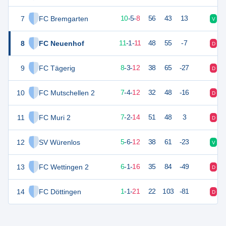
7
FC Bremgarten
35
23
10
-
5
-
8
56
43
13
V
D
8
FC Neuenhof
34
23
11
-
1
-
11
48
55
-7
D
D
9
FC Tägerig
27
23
8
-
3
-
12
38
65
-27
D
V
10
FC Mutschellen 2
25
23
7
-
4
-
12
32
48
-16
D
D
11
FC Muri 2
23
23
7
-
2
-
14
51
48
3
D
V
12
SV Würenlos
21
23
5
-
6
-
12
38
61
-23
V
V
13
FC Wettingen 2
19
23
6
-
1
-
16
35
84
-49
D
D
14
FC Döttingen
4
23
1
-
1
-
21
22
103
-81
D
D