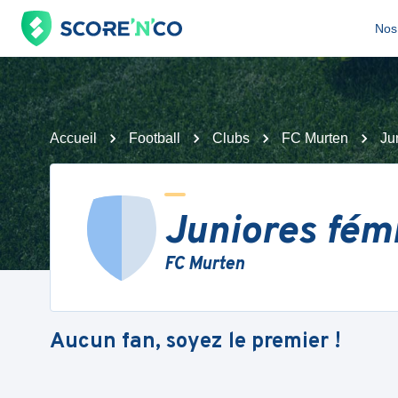
Nos 
Accueil
Football
Clubs
FC Murten
Ju
Juniores fém
FC Murten
Aucun fan, soyez le premier !