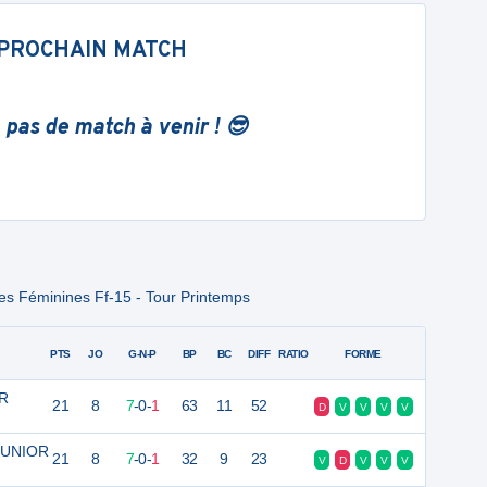
PROCHAIN MATCH
 pas de match à venir ! 😎
res Féminines Ff-15 - Tour Printemps
PTS
JO
G-N-P
BP
BC
DIFF
RATIO
FORME
OR
21
8
7
-
0
-
1
63
11
52
D
V
V
V
V
 JUNIOR
21
8
7
-
0
-
1
32
9
23
V
D
V
V
V