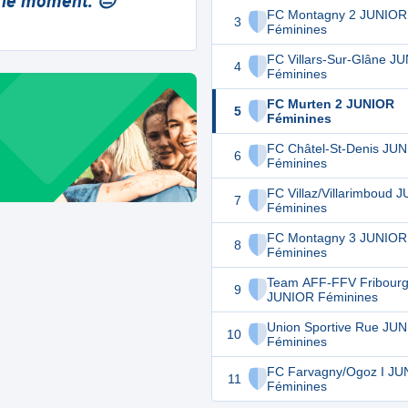
 le moment. 😔
FC Montagny 2 JUNIOR
3
Féminines
FC Villars-Sur-Glâne J
4
Féminines
FC Murten 2 JUNIOR
5
Féminines
FC Châtel-St-Denis JU
6
Féminines
FC Villaz/Villarimboud 
7
Féminines
FC Montagny 3 JUNIOR
8
Féminines
Team AFF-FFV Fribourg
9
JUNIOR Féminines
Union Sportive Rue JU
10
Féminines
FC Farvagny/Ogoz I J
11
Féminines