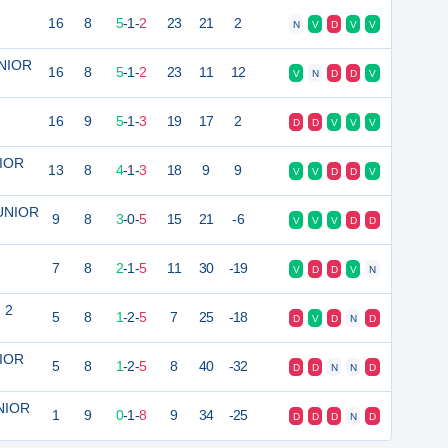
16
8
5
-
1
-
2
23
21
2
N
V
D
V
V
UNIOR
16
8
5
-
1
-
2
23
11
12
V
N
D
D
V
16
9
5
-
1
-
3
19
17
2
D
D
V
V
V
NIOR
13
8
4
-
1
-
3
18
9
9
V
V
D
D
V
JUNIOR
9
8
3
-
0
-
5
15
21
-6
V
V
V
D
D
7
8
2
-
1
-
5
11
30
-19
V
D
D
V
N
 2
5
8
1
-
2
-
5
7
25
-18
D
V
D
N
D
NIOR
5
8
1
-
2
-
5
8
40
-32
D
D
N
N
D
UNIOR
1
9
0
-
1
-
8
9
34
-25
D
D
D
N
D