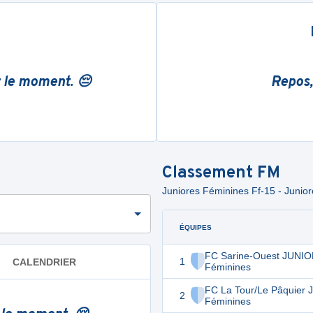
r le moment. 😔
Repos,
Classement
FM
Juniores Féminines Ff-15 - Junio
ÉQUIPES
FC Sarine-Ouest JUNI
1
CALENDRIER
Féminines
FC La Tour/Le Pâquier
2
Féminines