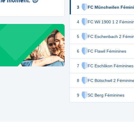
 le moment. 😔
3
FC Münchwilen Fémin
4
FC Wil 1900 1 2 Fémini
5
FC Eschenbach 2 Fémin
6
FC Flawil Féminines
7
FC Eschlikon Féminines
8
FC Bütschwil 2 Féminin
9
SC Berg Féminines