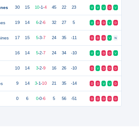
ines
30
15
10
-
1
-
4
45
22
23
V
V
V
D
V
nes
19
14
6
-
2
-
6
32
27
5
V
D
D
V
D
ines
17
15
5
-
3
-
7
24
35
-11
D
D
D
V
N
16
14
5
-
2
-
7
24
34
-10
V
V
D
D
V
10
14
3
-
2
-
9
16
26
-10
D
V
D
D
D
es
9
14
3
-
1
-
10
21
35
-14
D
D
V
V
D
0
6
0
-
0
-
6
5
56
-51
D
D
D
D
D