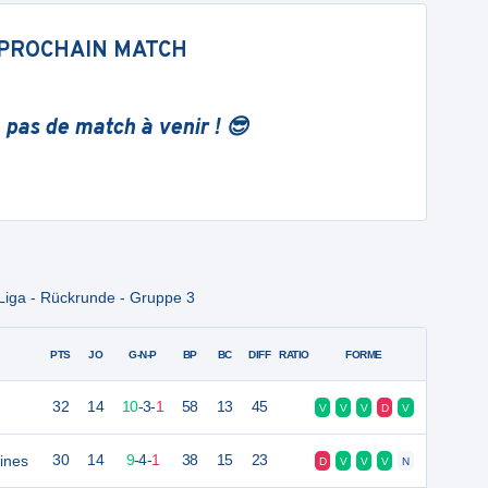
PROCHAIN MATCH
 pas de match à venir ! 😎
Liga - Rückrunde - Gruppe 3
PTS
JO
G-N-P
BP
BC
DIFF
RATIO
FORME
32
14
10
-
3
-
1
58
13
45
V
V
V
D
V
ines
30
14
9
-
4
-
1
38
15
23
D
V
V
V
N