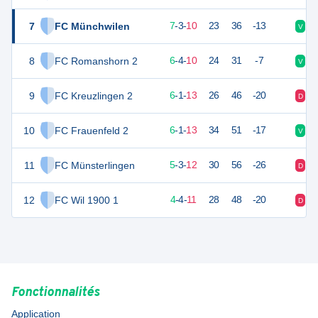
7
FC Münchwilen
24
20
7
-
3
-
10
23
36
-13
V
D
8
FC Romanshorn 2
22
20
6
-
4
-
10
24
31
-7
V
D
9
FC Kreuzlingen 2
19
20
6
-
1
-
13
26
46
-20
D
D
10
FC Frauenfeld 2
19
20
6
-
1
-
13
34
51
-17
V
D
11
FC Münsterlingen
18
20
5
-
3
-
12
30
56
-26
D
D
12
FC Wil 1900 1
16
19
4
-
4
-
11
28
48
-20
D
N
Fonctionnalités
Application