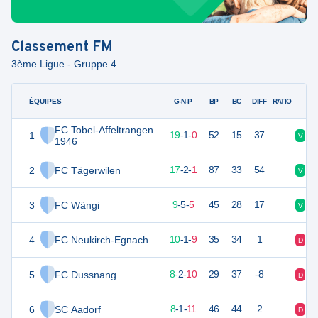
Classement
FM
3ème Ligue - Gruppe 4
ÉQUIPES
PTS
JO
G-N-P
BP
BC
DIFF
RATIO
FC Tobel-Affeltrangen
1
58
20
19
-
1
-
0
52
15
37
V
V
1946
2
FC Tägerwilen
53
20
17
-
2
-
1
87
33
54
V
V
3
FC Wängi
32
19
9
-
5
-
5
45
28
17
V
V
4
FC Neukirch-Egnach
31
20
10
-
1
-
9
35
34
1
D
V
5
FC Dussnang
26
20
8
-
2
-
10
29
37
-8
D
V
6
SC Aadorf
25
20
8
-
1
-
11
46
44
2
D
V