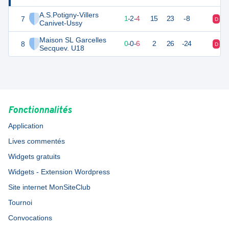
A.S.Potigny-Villers
7
5
7
1
-
2
-
4
15
23
-8
D
N
Canivet-Ussy
Maison SL Garcelles
8
-1
7
0
-
0
-
6
2
26
-24
D
D
Secquev. U18
Fonctionnalités
Application
Lives commentés
Widgets gratuits
Widgets - Extension Wordpress
Site internet MonSiteClub
Tournoi
Convocations