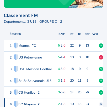
Classement
FM
Departemental 3 U18 - GROUPE C - 2
ÉQUIPES
PTS
JO
G-N-P
BP
BC
DIFF
RATIO
1
Muance FC
17
7
5
-
2
-
0
22
9
13
V
N
2
US Petruvienne
16
7
5
-
1
-
1
18
8
10
D
V
3
USC Mézidon Football
15
7
4
-
3
-
0
18
9
9
V
N
4
St. St Sauveurais U18
9
7
3
-
1
-
2
20
11
9
V
N
5
CS Honfleur 2
8
7
3
-
0
-
3
14
20
-6
V
V
6
FC Moyaux 2
6
7
2
-
1
-
3
10
13
-3
N
D