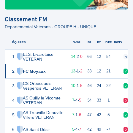
Classement
FM
Departemental Veterans - GROUPE H - UNIQUE
ÉQUIPES
PTS
JO
G-N-P
BP
BC
DIFF
RATIO
Et.S. Livarotaise
1
44
16
14
-
2
-
0
66
12
54
N
V
VETERAN
2
FC Moyaux
40
16
13
-
1
-
2
33
12
21
V
V
CS Orbecquois
3
31
16
10
-
1
-
5
46
24
22
V
D
Vesperois VETERAN
AS Ouilly le Vicomte
4
25
16
7
-
4
-
5
34
33
1
D
N
VETERAN
AS Trouville Deauville
5
20
16
7
-
1
-
6
47
42
5
V
V
Villers VETERAN
6
AS Saint Désir
19
16
5
-
4
-
7
42
49
-7
D
D