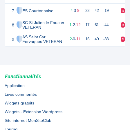
7
ES Courtonnaise
15
16
4
-
3
-
9
23
42
-19
D
V
SC St Julien le Faucon
8
4
16
1
-
2
-
12
17
61
-44
D
D
VETERAN
AS Saint Cyr
9
3
16
2
-
0
-
11
16
49
-33
D
D
Fervaques VETERAN
Fonctionnalités
Application
Lives commentés
Widgets gratuits
Widgets - Extension Wordpress
Site internet MonSiteClub
Tournoi