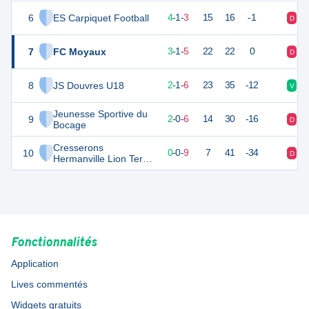
6
ES Carpiquet Football
11
9
4
-
1
-
3
15
16
-1
D
V
7
FC Moyaux
10
9
3
-
1
-
5
22
22
0
D
D
8
JS Douvres U18
7
9
2
-
1
-
6
23
35
-12
V
D
Jeunesse Sportive du
9
5
9
2
-
0
-
6
14
30
-16
D
D
Bocage
Cresserons
10
0
9
0
-
0
-
9
7
41
-34
D
D
Hermanville Lion Terre
et Mer
Fonctionnalités
Application
Lives commentés
Widgets gratuits