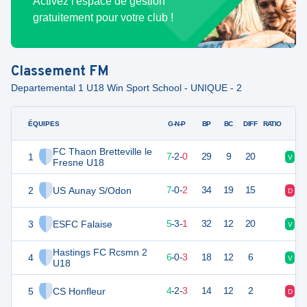
Activez l'espace de gestion
gratuitement pour votre club !
Classement
FM
Departemental 1 U18 Win Sport School - UNIQUE - 2
ÉQUIPES
PTS
JO
G-N-P
BP
BC
DIFF
RATIO
FC Thaon Bretteville le
1
23
9
7
-
2
-
0
29
9
20
V
V
Fresne U18
2
US Aunay S/Odon
21
9
7
-
0
-
2
34
19
15
D
V
3
ESFC Falaise
18
9
5
-
3
-
1
32
12
20
V
V
Hastings FC Rcsmn 2
4
18
9
6
-
0
-
3
18
12
6
V
D
U18
5
CS Honfleur
14
9
4
-
2
-
3
14
12
2
D
V