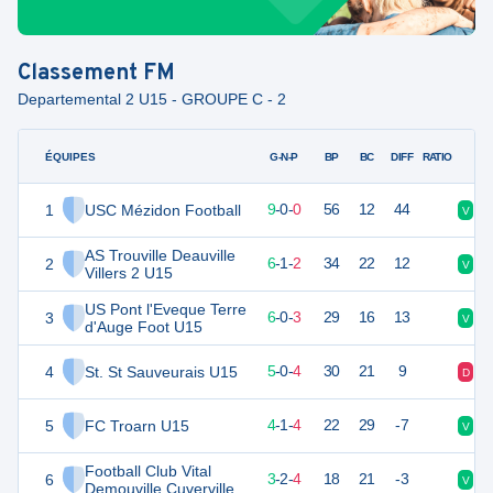
Classement
FM
Departemental 2 U15 - GROUPE C - 2
ÉQUIPES
PTS
JO
G-N-P
BP
BC
DIFF
RATIO
1
USC Mézidon Football
27
9
9
-
0
-
0
56
12
44
V
V
AS Trouville Deauville
2
19
9
6
-
1
-
2
34
22
12
V
V
Villers 2 U15
US Pont l'Eveque Terre
3
18
9
6
-
0
-
3
29
16
13
V
V
d'Auge Foot U15
4
St. St Sauveurais U15
15
9
5
-
0
-
4
30
21
9
D
D
5
FC Troarn U15
13
9
4
-
1
-
4
22
29
-7
V
V
Football Club Vital
6
11
9
3
-
2
-
4
18
21
-3
V
D
Demouville Cuverville