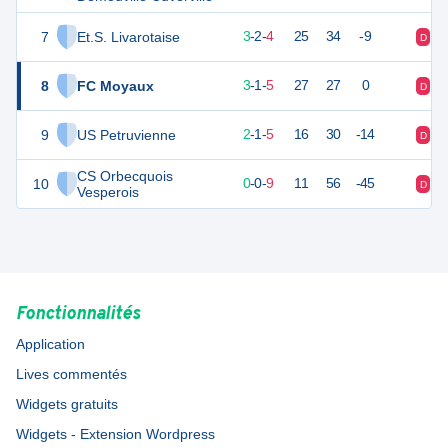
7
Et.S. Livarotaise
11
9
3
-
2
-
4
25
34
-9
D
V
8
FC Moyaux
10
9
3
-
1
-
5
27
27
0
D
V
9
US Petruvienne
6
9
2
-
1
-
5
16
30
-14
D
D
CS Orbecquois
10
0
9
0
-
0
-
9
11
56
-45
D
D
Vesperois
Fonctionnalités
Application
Lives commentés
Widgets gratuits
Widgets - Extension Wordpress