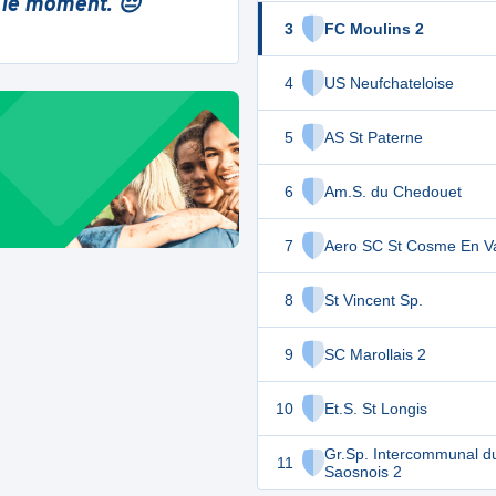
 le moment. 😔
3
FC Moulins 2
4
US Neufchateloise
5
AS St Paterne
6
Am.S. du Chedouet
7
Aero SC St Cosme En Va
8
St Vincent Sp.
9
SC Marollais 2
10
Et.S. St Longis
Gr.Sp. Intercommunal d
11
Saosnois 2