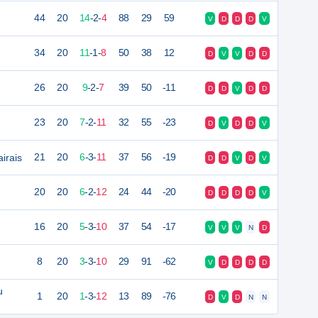
44
20
14
-
2
-
4
88
29
59
V
D
D
D
V
34
20
11
-
1
-
8
50
38
12
D
V
V
D
D
26
20
9
-
2
-
7
39
50
-11
D
D
V
D
D
23
20
7
-
2
-
11
32
55
-23
D
V
D
D
V
irais
21
20
6
-
3
-
11
37
56
-19
D
D
V
D
V
20
20
6
-
2
-
12
24
44
-20
D
D
D
D
V
16
20
5
-
3
-
10
37
54
-17
V
V
V
N
D
8
20
3
-
3
-
10
29
91
-62
V
D
D
D
D
u
1
20
1
-
3
-
12
13
89
-76
D
V
D
N
N