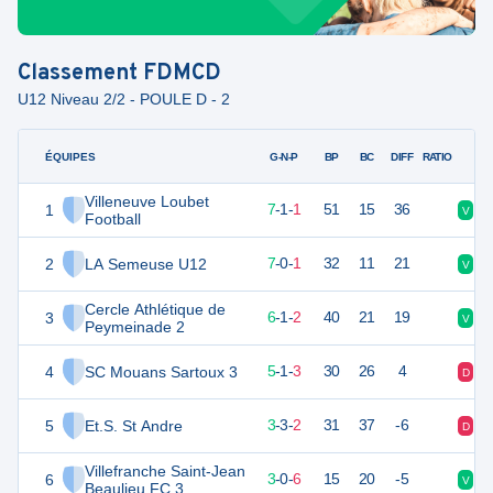
Classement
FDMCD
U12 Niveau 2/2 - POULE D - 2
ÉQUIPES
PTS
JO
G-N-P
BP
BC
DIFF
RATIO
Villeneuve Loubet
1
22
9
7
-
1
-
1
51
15
36
V
V
Football
2
LA Semeuse U12
21
8
7
-
0
-
1
32
11
21
V
V
Cercle Athlétique de
3
19
9
6
-
1
-
2
40
21
19
V
V
Peymeinade 2
4
SC Mouans Sartoux 3
16
9
5
-
1
-
3
30
26
4
D
D
5
Et.S. St Andre
12
9
3
-
3
-
2
31
37
-6
D
N
Villefranche Saint-Jean
6
9
9
3
-
0
-
6
15
20
-5
V
D
Beaulieu FC 3