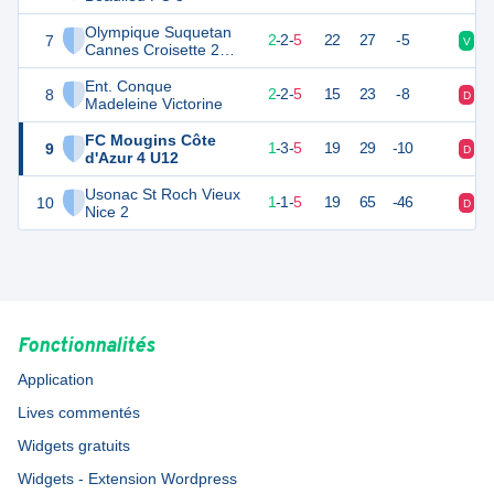
Olympique Suquetan
7
8
9
2
-
2
-
5
22
27
-5
V
D
Cannes Croisette 2
U12
Ent. Conque
8
8
9
2
-
2
-
5
15
23
-8
D
D
Madeleine Victorine
FC Mougins Côte
9
6
9
1
-
3
-
5
19
29
-10
D
N
d'Azur 4 U12
Usonac St Roch Vieux
10
4
8
1
-
1
-
5
19
65
-46
D
D
Nice 2
Fonctionnalités
Application
Lives commentés
Widgets gratuits
Widgets - Extension Wordpress