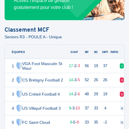
Activez l'espace de gestion
gratuitement pour votre club !
Classement
MCF
Seniors R3 - POULE A - Unique
ÉQUIPES
PTS
JO
G-N-P
BP
BC
DIFF
RATIO
VGA Foot Masculin St
1
53
22
17
-
2
-
3
56
19
37
V
N
Maur
2
CS Brétigny Football 2
45
22
14
-
3
-
5
52
26
26
D
N
3
US Créteil Football 4
44
22
14
-
2
-
6
48
29
19
D
N
4
US Villejuif Football 3
30
22
9
-
3
-
10
37
33
4
N
D
5
FC Saint-Cloud
29
22
8
-
5
-
9
33
35
-2
N
V