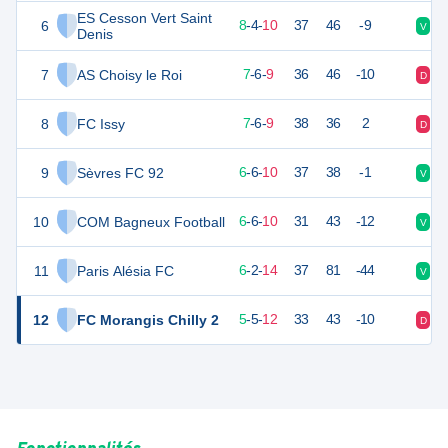
ES Cesson Vert Saint
6
28
22
8
-
4
-
10
37
46
-9
V
V
Denis
7
AS Choisy le Roi
27
22
7
-
6
-
9
36
46
-10
D
V
8
FC Issy
27
22
7
-
6
-
9
38
36
2
D
D
9
Sèvres FC 92
24
22
6
-
6
-
10
37
38
-1
V
N
10
COM Bagneux Football
24
22
6
-
6
-
10
31
43
-12
V
D
11
Paris Alésia FC
20
22
6
-
2
-
14
37
81
-44
V
D
12
FC Morangis Chilly 2
19
22
5
-
5
-
12
33
43
-10
D
V