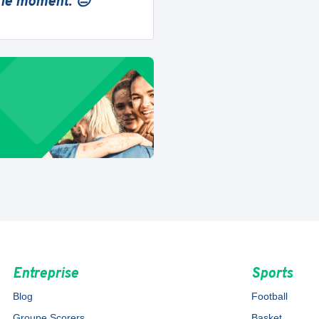
 le moment. 😔
Entreprise
Sports
Blog
Football
Groupe Scorers
Basket