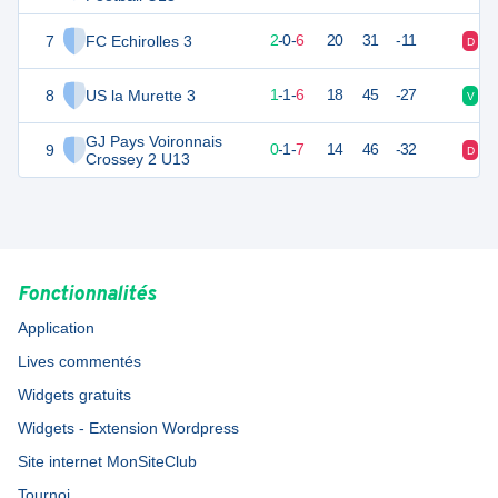
7
FC Echirolles 3
5
8
2
-
0
-
6
20
31
-11
D
D
8
US la Murette 3
4
8
1
-
1
-
6
18
45
-27
V
D
GJ Pays Voironnais
9
1
8
0
-
1
-
7
14
46
-32
D
D
Crossey 2 U13
Fonctionnalités
Application
Lives commentés
Widgets gratuits
Widgets - Extension Wordpress
Site internet MonSiteClub
Tournoi