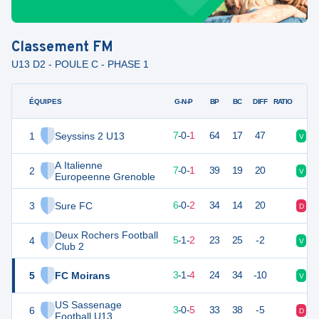
Classement
FM
U13 D2 - POULE C - PHASE 1
ÉQUIPES
PTS
JO
G-N-P
BP
BC
DIFF
RATIO
1
Seyssins 2 U13
21
8
7
-
0
-
1
64
17
47
V
V
A Italienne
2
21
8
7
-
0
-
1
39
19
20
V
V
Europeenne Grenoble
3
Sure FC
18
8
6
-
0
-
2
34
14
20
D
V
Deux Rochers Football
4
16
8
5
-
1
-
2
23
25
-2
V
D
Club 2
5
FC Moirans
9
8
3
-
1
-
4
24
34
-10
V
D
US Sassenage
6
9
8
3
-
0
-
5
33
38
-5
D
V
Football U13