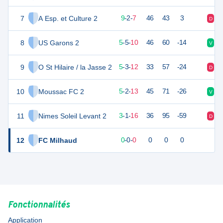
7
A Esp. et Culture 2
26
19
9
-
2
-
7
46
43
3
D
V
8
US Garons 2
19
20
5
-
5
-
10
46
60
-14
V
V
9
O St Hilaire / la Jasse 2
18
20
5
-
3
-
12
33
57
-24
D
D
10
Moussac FC 2
16
20
5
-
2
-
13
45
71
-26
V
D
11
Nimes Soleil Levant 2
9
20
3
-
1
-
16
36
95
-59
D
D
12
FC Milhaud
0
0
0
-
0
-
0
0
0
0
Fonctionnalités
Application