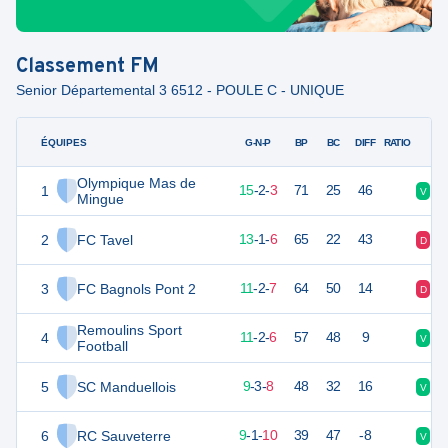
Classement
FM
Senior Départemental 3 6512 - POULE C - UNIQUE
ÉQUIPES
PTS
JO
G-N-P
BP
BC
DIFF
RATIO
Olympique Mas de
1
46
20
15
-
2
-
3
71
25
46
V
V
Mingue
2
FC Tavel
39
20
13
-
1
-
6
65
22
43
D
D
3
FC Bagnols Pont 2
35
20
11
-
2
-
7
64
50
14
D
D
Remoulins Sport
4
35
19
11
-
2
-
6
57
48
9
V
V
Football
5
SC Manduellois
29
20
9
-
3
-
8
48
32
16
V
V
6
RC Sauveterre
28
20
9
-
1
-
10
39
47
-8
V
V