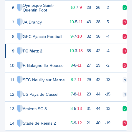
Oympique Saint-
6
37
26
10
-
7
-
9
28
26
2
V
V
Quentin Foot
7
JA Drancy
35
26
10
-
5
-
11
43
38
5
D
V
8
GFC Ajaccio Football
34
26
9
-
7
-
10
32
36
-4
D
N
9
FC Metz 2
33
26
10
-
3
-
13
38
42
-4
D
D
10
F. Balagne Ile-Rousse
33
26
9
-
6
-
11
27
29
-2
D
D
11
SFC Neuilly sur Marne
31
26
8
-
7
-
11
29
42
-13
N
D
12
US Pays de Cassel
29
26
7
-
8
-
11
29
44
-15
N
D
13
Amiens SC 3
29
26
8
-
5
-
13
31
44
-13
V
D
14
Stade de Reims 2
20
26
5
-
9
-
12
21
40
-19
D
V