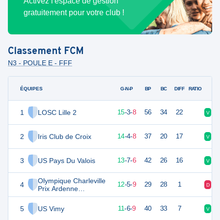
Activez l'espace de gestion
gratuitement pour votre club !
Classement
FCM
N3 - POULE E - FFF
ÉQUIPES
PTS
JO
G-N-P
BP
BC
DIFF
RATIO
1
LOSC Lille 2
48
26
15
-
3
-
8
56
34
22
V
V
2
Iris Club de Croix
46
26
14
-
4
-
8
37
20
17
V
V
3
US Pays Du Valois
45
26
13
-
7
-
6
42
26
16
V
V
Olympique Charleville
4
40
26
12
-
5
-
9
29
28
1
D
N
Prix Ardenne
Métropole
5
US Vimy
39
26
11
-
6
-
9
40
33
7
V
D