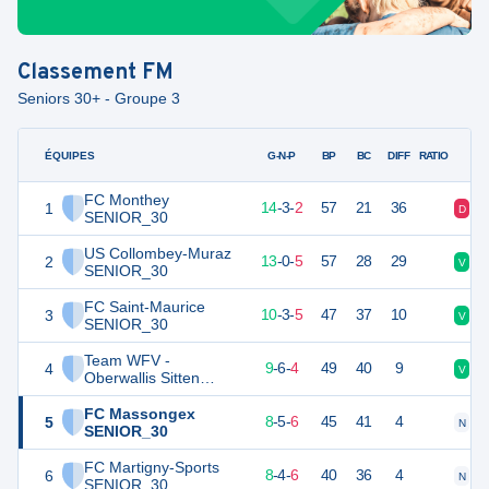
Classement
FM
Seniors 30+ - Groupe 3
ÉQUIPES
PTS
JO
G-N-P
BP
BC
DIFF
RATIO
FC Monthey
1
45
19
14
-
3
-
2
57
21
36
D
N
SENIOR_30
US Collombey-Muraz
2
39
18
13
-
0
-
5
57
28
29
V
V
SENIOR_30
FC Saint-Maurice
3
33
18
10
-
3
-
5
47
37
10
V
D
SENIOR_30
Team WFV -
4
33
19
9
-
6
-
4
49
40
9
V
N
Oberwallis Sitten
SENIOR_30
FC Massongex
5
29
19
8
-
5
-
6
45
41
4
N
V
SENIOR_30
FC Martigny-Sports
6
27
18
8
-
4
-
6
40
36
4
N
V
SENIOR_30