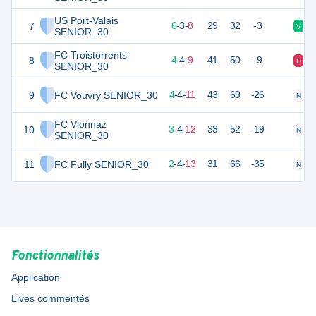
US Port-Valais
7
21
17
6
-
3
-
8
29
32
-3
V
D
SENIOR_30
FC Troistorrents
8
16
17
4
-
4
-
9
41
50
-9
D
V
SENIOR_30
9
FC Vouvry SENIOR_30
15
19
4
-
4
-
11
43
69
-26
N
D
FC Vionnaz
10
13
19
3
-
4
-
12
33
52
-19
N
D
SENIOR_30
11
FC Fully SENIOR_30
10
19
2
-
4
-
13
31
66
-35
N
D
Fonctionnalités
Application
Lives commentés