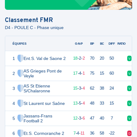
Classement
FMR
D4 - POULE C - Phase unique
ÉQUIPES
PTS
JO
G-N-P
BP
BC
DIFF
RATIO
1
Ent.S. Val de Saone 2
56
22
18
-
2
-
2
70
20
50
V
V
AS Grieges Pont de
2
55
22
17
-
4
-
1
75
15
60
V
V
Veyle
AS St Etienne
3
45
22
15
-
3
-
4
62
38
24
V
D
S/Chalaronne
4
St Laurent sur Saône
44
22
13
-
5
-
4
48
33
15
V
V
Jassans-Frans
5
38
22
12
-
3
-
6
47
40
7
V
D
Football 2
6
Et.S. Cormoranche 2
25
22
7
-
4
-
11
36
58
-22
D
D