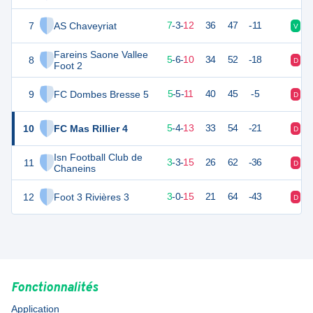
7
AS Chaveyriat
24
22
7
-
3
-
12
36
47
-11
V
D
Fareins Saone Vallee
8
20
22
5
-
6
-
10
34
52
-18
D
D
Foot 2
9
FC Dombes Bresse 5
19
22
5
-
5
-
11
40
45
-5
D
V
10
FC Mas Rillier 4
19
22
5
-
4
-
13
33
54
-21
D
D
Isn Football Club de
11
10
22
3
-
3
-
15
26
62
-36
D
V
Chaneins
12
Foot 3 Rivières 3
5
22
3
-
0
-
15
21
64
-43
D
D
Fonctionnalités
Application