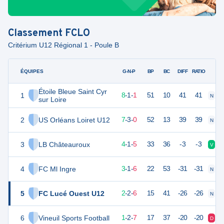
Classement
FCLO
Critérium U12 Régional 1 - Poule B
ÉQUIPES
PTS
JO
G-N-P
BP
BC
DIFF
RATIO
Étoile Bleue Saint Cyr
1
25
10
8
-
1
-
1
51
10
41
41
N
V
sur Loire
2
US Orléans Loiret U12
24
10
7
-
3
-
0
52
13
39
39
N
V
3
LB Châteauroux
13
10
4
-
1
-
5
33
36
-3
-3
V
D
4
FC Ml Ingre
10
10
3
-
1
-
6
22
53
-31
-31
N
D
5
FC Lucé Ouest U12
8
10
2
-
2
-
6
15
41
-26
-26
N
V
6
Vineuil Sports Football
5
10
1
-
2
-
7
17
37
-20
-20
D
D