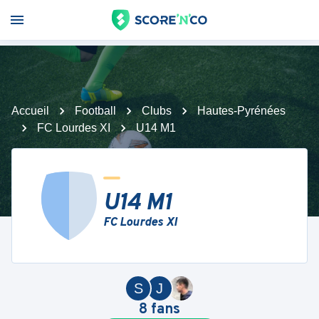
Accueil
Football
Clubs
Hautes-Pyrénées
FC Lourdes XI
U14 M1
U14 M1
FC Lourdes XI
S
J
8
fans