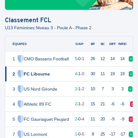
Classement
FCL
U13 Féminines Niveau 3 - Poule A - Phase 2
ÉQUIPES
PTS
JO
G-N-P
BP
BC
DIFF
RATIO
1
CMO Bassens Football
15
6
5
-
0
-
1
26
12
14
14
V
2
FC Libourne
13
5
4
-
1
-
0
30
11
19
19
V
3
US Nord Gironde
7
5
2
-
1
-
2
10
7
3
3
V
N
4
Athletic 89 FC
7
5
2
-
1
-
2
15
21
-6
-6
D
5
FC Gauriaguet Peujard
6
6
2
-
0
-
4
11
20
-9
-9
D
7
US Lormont
3
6
1
-
0
-
5
8
25
-17
-17
V