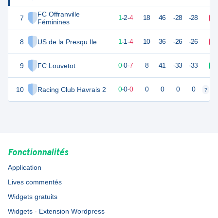
FC Offranville
7
12
7
1
-
2
-
4
18
46
-28
-28
D
Féminines
8
US de la Presqu Ile
10
6
1
-
1
-
4
10
36
-26
-26
D
9
FC Louvetot
7
7
0
-
0
-
7
8
41
-33
-33
V
10
Racing Club Havrais 2
0
0
0
-
0
-
0
0
0
0
0
?
?
Fonctionnalités
Application
Lives commentés
Widgets gratuits
Widgets - Extension Wordpress