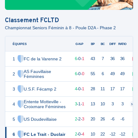
Classement
FCLTD
Championnat Seniors Féminin à 8 - Poule D2A - Phase 2
ÉQUIPES
PTS
JO
G-N-P
BP
BC
DIFF
RATIO
1
FC de la Varenne 2
25
7
6
-
0
-
1
43
7
36
36
D
AS Fauvillaise
2
24
6
6
-
0
-
0
55
6
49
49
V
Féminines
3
U.S.F. Fécamp 2
17
5
4
-
0
-
1
28
11
17
17
V
Entente Motteville -
4
15
5
3
-
1
-
1
13
10
3
3
N
Croixmare Féminines
5
US Doudevillaise
15
7
2
-
2
-
3
20
26
-6
-6
6
FC Le Trait - Duclair
12
6
2
-
0
-
4
10
22
-12
-12
V