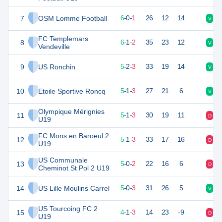
7
OSM Lomme Football
18
7
6
-
0
-
1
26
12
14
V
D
FC Templemars
8
18
10
6
-
1
-
2
35
23
12
V
D
Vendeville
9
US Ronchin
17
10
5
-
2
-
3
33
19
14
V
V
10
Etoile Sportive Roncq
16
9
5
-
1
-
3
27
21
6
V
D
Olympique Mérignies
11
16
9
5
-
1
-
3
30
19
11
D
D
U19
FC Mons en Baroeul 2
12
16
9
5
-
1
-
3
33
17
16
D
V
U19
US Communale
13
14
8
5
-
0
-
2
22
16
6
D
V
Cheminot St Pol 2 U19
14
US Lille Moulins Carrel
14
9
5
-
0
-
3
31
26
5
V
V
US Tourcoing FC 2
15
12
9
4
-
1
-
3
14
23
-9
D
D
U19