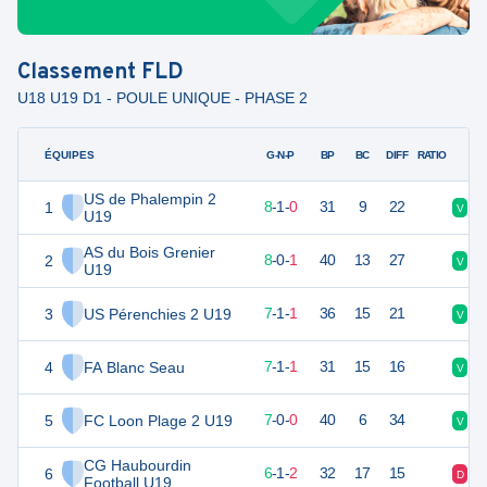
Classement
FLD
U18 U19 D1 - POULE UNIQUE - PHASE 2
ÉQUIPES
PTS
JO
G-N-P
BP
BC
DIFF
RATIO
US de Phalempin 2
1
25
9
8
-
1
-
0
31
9
22
V
V
U19
AS du Bois Grenier
2
24
9
8
-
0
-
1
40
13
27
V
V
U19
3
US Pérenchies 2 U19
22
9
7
-
1
-
1
36
15
21
V
V
4
FA Blanc Seau
22
9
7
-
1
-
1
31
15
16
V
V
5
FC Loon Plage 2 U19
21
7
7
-
0
-
0
40
6
34
V
V
CG Haubourdin
6
19
9
6
-
1
-
2
32
17
15
D
N
Football U19