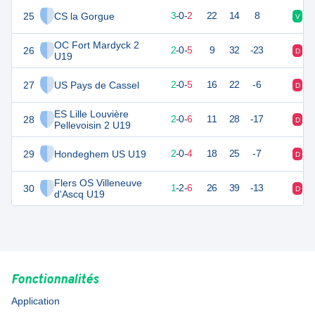
25
CS la Gorgue
7
7
3
-
0
-
2
22
14
8
V
V
OC Fort Mardyck 2
26
6
7
2
-
0
-
5
9
32
-23
D
D
U19
27
US Pays de Cassel
6
7
2
-
0
-
5
16
22
-6
D
D
ES Lille Louvière
28
5
9
2
-
0
-
6
11
28
-17
D
D
Pellevoisin 2 U19
29
Hondeghem US U19
5
7
2
-
0
-
4
18
25
-7
D
V
Flers OS Villeneuve
30
5
9
1
-
2
-
6
26
39
-13
D
D
d'Ascq U19
Fonctionnalités
Application