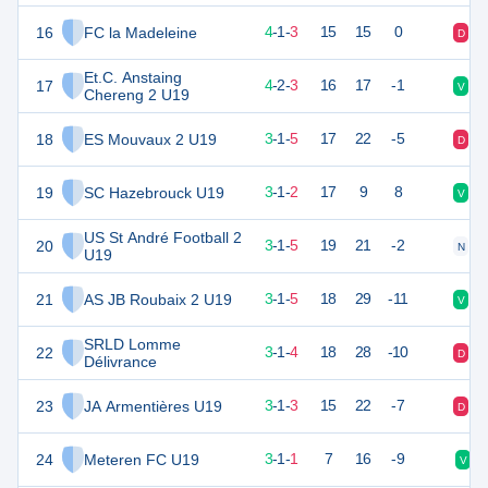
16
FC la Madeleine
12
9
4
-
1
-
3
15
15
0
D
D
Et.C. Anstaing
17
12
10
4
-
2
-
3
16
17
-1
V
N
Chereng 2 U19
18
ES Mouvaux 2 U19
10
9
3
-
1
-
5
17
22
-5
D
D
19
SC Hazebrouck U19
9
7
3
-
1
-
2
17
9
8
V
V
US St André Football 2
20
9
9
3
-
1
-
5
19
21
-2
N
D
U19
21
AS JB Roubaix 2 U19
9
9
3
-
1
-
5
18
29
-11
V
D
SRLD Lomme
22
9
9
3
-
1
-
4
18
28
-10
D
V
Délivrance
23
JA Armentières U19
8
9
3
-
1
-
3
15
22
-7
D
V
24
Meteren FC U19
8
7
3
-
1
-
1
7
16
-9
V