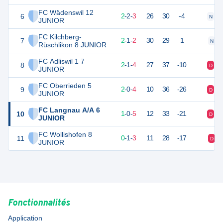
FC Wädenswil 12
6
8
7
2
-
2
-
3
26
30
-4
N
N
JUNIOR
FC Kilchberg-
7
7
5
2
-
1
-
2
30
29
1
N
Rüschlikon 8 JUNIOR
FC Adliswil 1 7
8
7
7
2
-
1
-
4
27
37
-10
D
V
JUNIOR
FC Oberrieden 5
9
6
6
2
-
0
-
4
10
36
-26
D
V
JUNIOR
FC Langnau A/A 6
10
3
6
1
-
0
-
5
12
33
-21
D
V
JUNIOR
FC Wollishofen 8
11
1
4
0
-
1
-
3
11
28
-17
D
JUNIOR
Fonctionnalités
Application