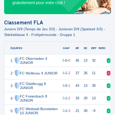
gratuitement pour votre club !
Classement
FLA
Juniors D/9 (Temps de Jeu 3/3) - Junioren D/9 (Spielzeit 3/3) -
Stärkeklasse 3 - Frühjahrsrunde - Gruppe 1
ÉQUIPES
PTS
JO
G-N-P
BP
BC
DIFF
RATIO
FC Oberrieden 4
1
18
6
6
-
0
-
0
45
13
32
V
V
JUNIOR
2
FC Wollerau 4 JUNIOR
13
7
4
-
1
-
2
37
26
11
D
D
FC Glattbrugg 8
3
12
5
4
-
0
-
1
43
13
30
V
V
JUNIOR
FC Freienbach 8
4
10
6
3
-
1
-
2
33
20
13
V
N
JUNIOR
FC Wettswil-Bonstetten
5
10
7
3
-
1
-
3
21
30
-9
V
D
10 JUNIOR