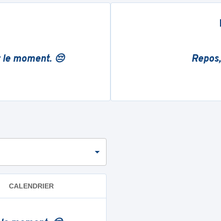
r le moment. 😔
Repos,
CALENDRIER