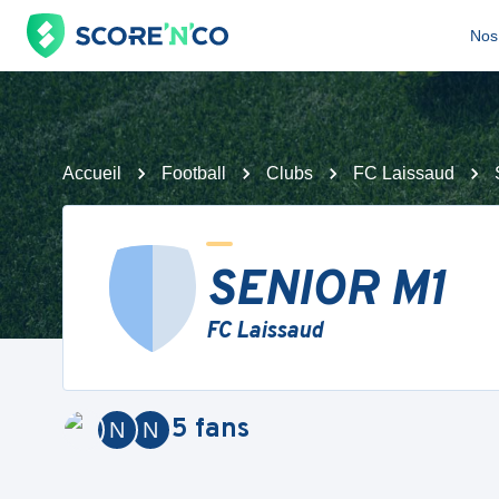
Nos 
Accueil
Football
Clubs
FC Laissaud
SENIOR M1
FC Laissaud
5
fans
N
N