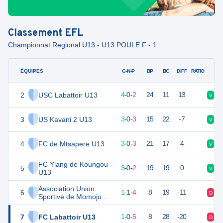
Classement
EFL
Championnat Regional U13 - U13 POULE F - 1
ÉQUIPES
PTS
JO
G-N-P
BP
BC
DIFF
RATIO
2
USC Labattoir U13
12
6
4
-
0
-
2
24
11
13
V
D
3
US Kavani 2 U13
9
6
3
-
0
-
3
15
22
-7
V
V
4
FC de Mtsapere U13
9
6
3
-
0
-
3
21
17
4
V
D
FC Ylang de Koungou
5
8
6
3
-
0
-
2
19
19
0
V
V
U13
Association Union
6
4
6
1
-
1
-
4
8
19
-11
D
D
Sportive de Momoju
U13
7
FC Labattoir U13
3
6
1
-
0
-
5
8
28
-20
D
D