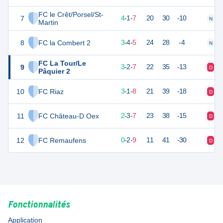
FC le Crêt/Porsel/St-
7
13
12
4
-
1
-
7
20
30
-10
N
N
Martin
8
FC la Combert 2
13
12
3
-
4
-
5
24
28
-4
N
D
FC La Tour/Le
9
11
12
3
-
2
-
7
22
35
-13
D
D
Pâquier 2
10
FC Riaz
10
12
3
-
1
-
8
21
39
-18
D
D
11
FC Château-D Oex
9
12
2
-
3
-
7
23
38
-15
D
V
12
FC Remaufens
-1
11
0
-
2
-
9
11
41
-30
D
D
Fonctionnalités
Application