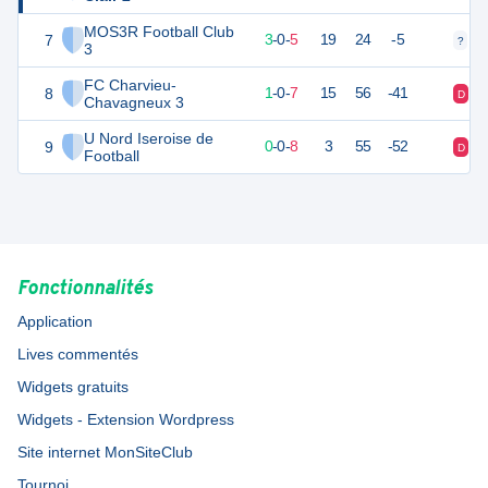
MOS3R Football Club
7
9
8
3
-
0
-
5
19
24
-5
?
?
3
FC Charvieu-
8
3
8
1
-
0
-
7
15
56
-41
D
D
Chavagneux 3
U Nord Iseroise de
9
0
8
0
-
0
-
8
3
55
-52
D
D
Football
Fonctionnalités
Application
Lives commentés
Widgets gratuits
Widgets - Extension Wordpress
Site internet MonSiteClub
Tournoi