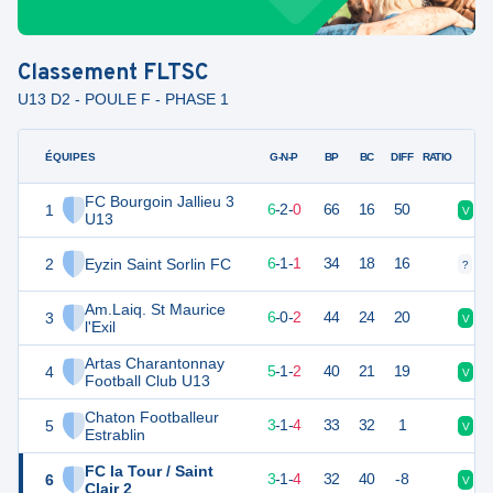
Classement
FLTSC
U13 D2 - POULE F - PHASE 1
ÉQUIPES
PTS
JO
G-N-P
BP
BC
DIFF
RATIO
FC Bourgoin Jallieu 3
1
20
8
6
-
2
-
0
66
16
50
V
N
U13
2
Eyzin Saint Sorlin FC
19
8
6
-
1
-
1
34
18
16
?
?
Am.Laiq. St Maurice
3
18
8
6
-
0
-
2
44
24
20
V
V
l'Exil
Artas Charantonnay
4
16
8
5
-
1
-
2
40
21
19
V
V
Football Club U13
Chaton Footballeur
5
10
8
3
-
1
-
4
33
32
1
V
D
Estrablin
FC la Tour / Saint
6
10
8
3
-
1
-
4
32
40
-8
V
D
Clair 2