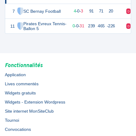
7
SC Bernay Football
12
7
4
-
0
-
3
91
71
20
D
V
Pirates Evreux Tennis-
11
0
31
0
-
0
-
31
239
465
-226
D
D
Ballon 5
Fonctionnalités
Application
Lives commentés
Widgets gratuits
Widgets - Extension Wordpress
Site internet MonSiteClub
Tournoi
Convocations