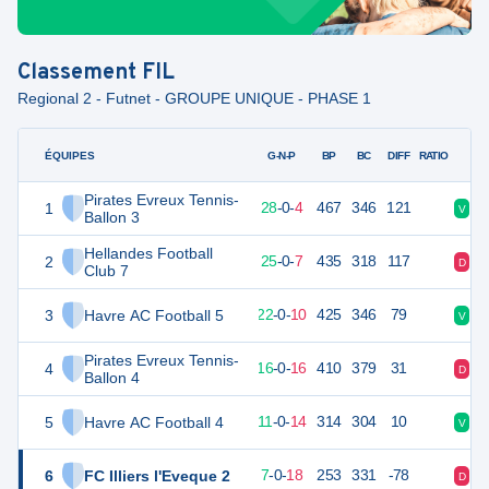
Classement
FIL
Regional 2 - Futnet - GROUPE UNIQUE - PHASE 1
ÉQUIPES
PTS
JO
G-N-P
BP
BC
DIFF
RATIO
Pirates Evreux Tennis-
1
84
32
28
-
0
-
4
467
346
121
V
V
Ballon 3
Hellandes Football
2
75
32
25
-
0
-
7
435
318
117
D
V
Club 7
3
Havre AC Football 5
66
32
22
-
0
-
10
425
346
79
V
V
Pirates Evreux Tennis-
4
48
32
16
-
0
-
16
410
379
31
D
D
Ballon 4
5
Havre AC Football 4
33
25
11
-
0
-
14
314
304
10
V
V
6
FC Illiers l'Eveque 2
21
25
7
-
0
-
18
253
331
-78
D
D