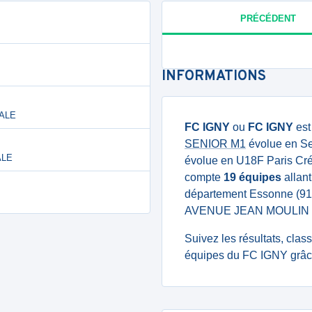
PRÉCÉDENT
INFORMATIONS
NALE
FC IGNY
ou
FC IGNY
est
SENIOR M1
évolue en Se
ALE
évolue en U18F Paris Créd
compte
19 équipes
allant
département Essonne (91
AVENUE JEAN MOULIN I
Suivez les résultats, cla
équipes du FC IGNY grâce