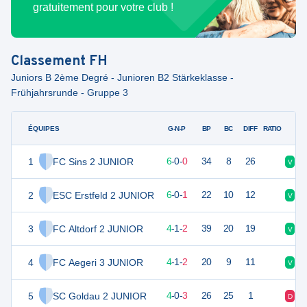
gratuitement pour votre club !
Classement
FH
Juniors B 2ème Degré - Junioren B2 Stärkeklasse -
Frühjahrsrunde - Gruppe 3
ÉQUIPES
PTS
JO
G-N-P
BP
BC
DIFF
RATIO
1
FC Sins 2 JUNIOR
18
6
6
-
0
-
0
34
8
26
V
V
2
ESC Erstfeld 2 JUNIOR
18
7
6
-
0
-
1
22
10
12
V
D
3
FC Altdorf 2 JUNIOR
13
7
4
-
1
-
2
39
20
19
V
D
4
FC Aegeri 3 JUNIOR
13
7
4
-
1
-
2
20
9
11
V
V
5
SC Goldau 2 JUNIOR
12
7
4
-
0
-
3
26
25
1
D
V