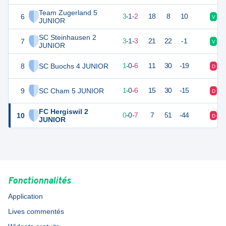
Team Zugerland 5
6
10
6
3
-
1
-
2
18
8
10
V
V
JUNIOR
SC Steinhausen 2
7
10
7
3
-
1
-
3
21
22
-1
V
V
JUNIOR
8
SC Buochs 4 JUNIOR
3
7
1
-
0
-
6
11
30
-19
D
D
9
SC Cham 5 JUNIOR
3
7
1
-
0
-
6
15
30
-15
D
D
FC Hergiswil 2
10
0
7
0
-
0
-
7
7
51
-44
D
D
JUNIOR
Fonctionnalités
Application
Lives commentés