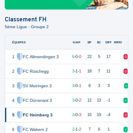
Classement
FH
5ème Ligue - Groupe 2
ÉQUIPES
PTS
JO
G-N-P
BP
BC
DIFF
RATIO
1
FC Allmendingen 3
18
6
6
-
0
-
0
22
5
17
D
V
2
FC Rüschegg
10
5
3
-
1
-
1
18
7
11
D
D
3
SV Meiringen 3
9
4
3
-
0
-
1
6
3
3
V
4
FC Dürrenast 3
9
5
3
-
0
-
2
12
13
-1
V
N
5
FC Heimberg 3
9
6
3
-
0
-
3
15
19
-4
D
D
6
FC Wabern 2
7
5
2
-
1
-
2
7
6
1
V
V