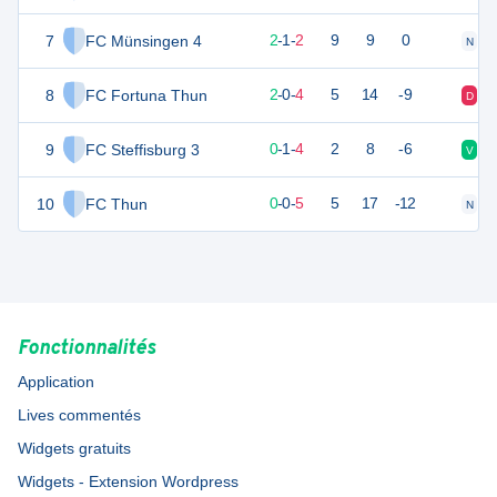
7
FC Münsingen 4
7
5
2
-
1
-
2
9
9
0
N
D
8
FC Fortuna Thun
6
6
2
-
0
-
4
5
14
-9
D
N
9
FC Steffisburg 3
1
5
0
-
1
-
4
2
8
-6
V
V
10
FC Thun
0
5
0
-
0
-
5
5
17
-12
N
N
Fonctionnalités
Application
Lives commentés
Widgets gratuits
Widgets - Extension Wordpress