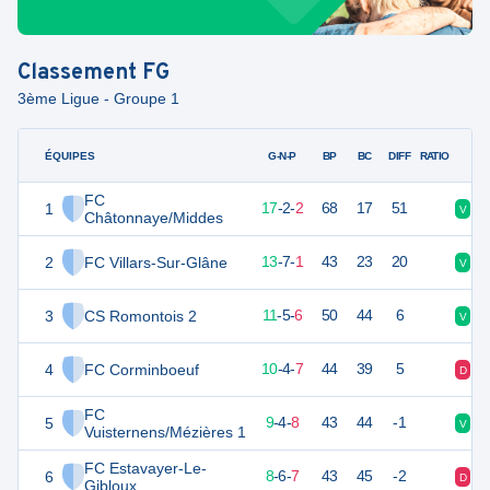
Classement
FG
3ème Ligue - Groupe 1
ÉQUIPES
PTS
JO
G-N-P
BP
BC
DIFF
RATIO
FC
1
53
21
17
-
2
-
2
68
17
51
V
V
Châtonnaye/Middes
2
FC Villars-Sur-Glâne
46
21
13
-
7
-
1
43
23
20
V
V
3
CS Romontois 2
38
22
11
-
5
-
6
50
44
6
V
V
4
FC Corminboeuf
34
21
10
-
4
-
7
44
39
5
D
D
FC
5
31
21
9
-
4
-
8
43
44
-1
V
D
Vuisternens/Mézières 1
FC Estavayer-Le-
6
30
21
8
-
6
-
7
43
45
-2
D
N
Gibloux