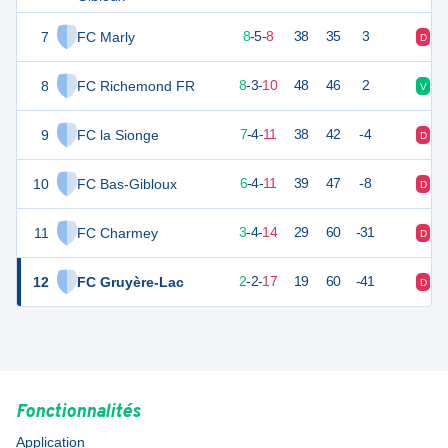
7
FC Marly
29
21
8
-
5
-
8
38
35
3
D
V
8
FC Richemond FR
27
21
8
-
3
-
10
48
46
2
V
V
9
FC la Sionge
25
22
7
-
4
-
11
38
42
-4
D
V
10
FC Bas-Gibloux
22
21
6
-
4
-
11
39
47
-8
D
D
11
FC Charmey
13
21
3
-
4
-
14
29
60
-31
D
V
12
FC Gruyère-Lac
8
21
2
-
2
-
17
19
60
-41
D
D
Fonctionnalités
Application