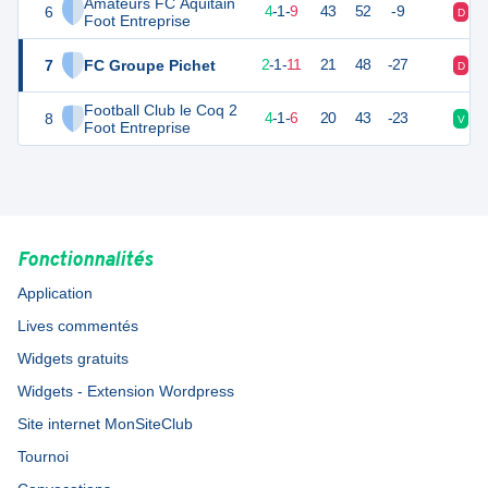
Amateurs FC Aquitain
6
13
14
4
-
1
-
9
43
52
-9
D
V
Foot Entreprise
7
FC Groupe Pichet
7
14
2
-
1
-
11
21
48
-27
D
D
Football Club le Coq 2
8
10
14
4
-
1
-
6
20
43
-23
V
D
Foot Entreprise
Fonctionnalités
Application
Lives commentés
Widgets gratuits
Widgets - Extension Wordpress
Site internet MonSiteClub
Tournoi