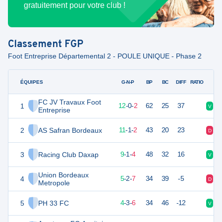
gratuitement pour votre club !
Classement
FGP
Foot Entreprise Départemental 2 - POULE UNIQUE - Phase 2
ÉQUIPES
PTS
JO
G-N-P
BP
BC
DIFF
RATIO
FC JV Travaux Foot
1
36
14
12
-
0
-
2
62
25
37
V
V
Entreprise
2
AS Safran Bordeaux
34
14
11
-
1
-
2
43
20
23
D
V
3
Racing Club Daxap
28
14
9
-
1
-
4
48
32
16
V
D
Union Bordeaux
4
17
14
5
-
2
-
7
34
39
-5
D
D
Metropole
5
PH 33 FC
14
14
4
-
3
-
6
34
46
-12
V
D