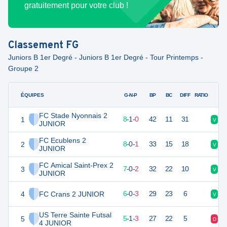
gratuitement pour votre club !
Classement
FG
Juniors B 1er Degré - Juniors B 1er Degré - Tour Printemps -
Groupe 2
ÉQUIPES
PTS
JO
G-N-P
BP
BC
DIFF
RATIO
FC Stade Nyonnais 2
1
25
9
8
-
1
-
0
42
11
31
V
V
JUNIOR
FC Ecublens 2
2
24
9
8
-
0
-
1
33
15
18
V
V
JUNIOR
FC Amical Saint-Prex 2
3
21
9
7
-
0
-
2
32
22
10
V
V
JUNIOR
4
FC Crans 2 JUNIOR
18
9
6
-
0
-
3
29
23
6
V
V
US Terre Sainte Futsal
5
16
9
5
-
1
-
3
27
22
5
D
V
4 JUNIOR