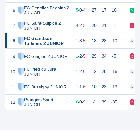
FC Genolier-Begnins 2
6
15
9
5
-
0
-
4
27
17
10
V
D
JUNIOR
FC Saint-Sulpice 2
7
14
9
4
-
2
-
3
20
21
-1
D
V
JUNIOR
FC Grandson-
8
6
9
1
-
3
-
5
18
28
-10
N
D
Tuileries 2 JUNIOR
9
FC Gingins 2 JUNIOR
5
8
1
-
2
-
5
29
34
-5
D
D
FC Pied du Jura
10
5
9
1
-
2
-
6
12
28
-16
N
N
JUNIOR
11
FC Bussigny JUNIOR
4
8
1
-
1
-
6
10
23
-13
N
D
Prangins Sport
12
0
9
0
-
0
-
9
4
39
-35
D
D
JUNIOR