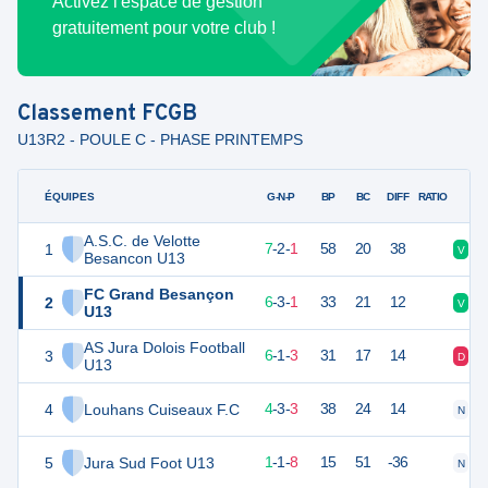
Activez l'espace de gestion
gratuitement pour votre club !
Classement
FCGB
U13R2 - POULE C - PHASE PRINTEMPS
ÉQUIPES
PTS
JO
G-N-P
BP
BC
DIFF
RATIO
A.S.C. de Velotte
1
23
10
7
-
2
-
1
58
20
38
V
V
Besancon U13
FC Grand Besançon
2
21
10
6
-
3
-
1
33
21
12
V
V
U13
AS Jura Dolois Football
3
19
10
6
-
1
-
3
31
17
14
D
V
U13
4
Louhans Cuiseaux F.C
15
10
4
-
3
-
3
38
24
14
N
D
5
Jura Sud Foot U13
4
10
1
-
1
-
8
15
51
-36
N
D