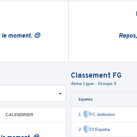
r le moment. 😔
Repos,
Classement
FG
4ème Ligue - Groupe 3
ÉQUIPES
1
FC Jedinstvo
CALENDRIER
2
Cf España