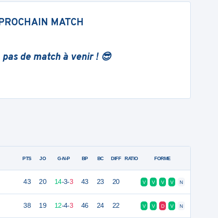
PROCHAIN MATCH
 pas de match à venir ! 😎
PTS
JO
G-N-P
BP
BC
DIFF
RATIO
FORME
43
20
14
-
3
-
3
43
23
20
V
V
V
V
N
38
19
12
-
4
-
3
46
24
22
V
V
D
V
N