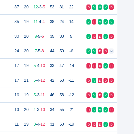
37
20
12
-
3
-
5
53
31
22
D
V
V
V
D
35
19
11
-
4
-
4
38
24
14
V
D
V
V
V
30
20
9
-
5
-
6
35
30
5
V
D
D
V
D
24
20
7
-
5
-
8
44
50
-6
V
V
D
D
N
17
19
5
-
4
-
10
33
47
-14
D
D
D
V
D
17
21
5
-
4
-
12
42
53
-11
D
V
D
D
D
16
19
5
-
3
-
11
46
58
-12
D
V
D
V
D
13
20
4
-
3
-
13
34
55
-21
D
V
V
V
D
11
19
3
-
4
-
12
31
50
-19
D
D
D
V
D