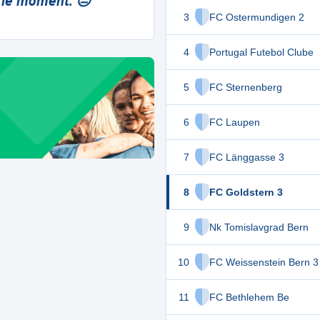
 le moment. 😔
3
FC Ostermundigen 2
4
Portugal Futebol Clube
5
FC Sternenberg
6
FC Laupen
7
FC Länggasse 3
8
FC Goldstern 3
9
Nk Tomislavgrad Bern
10
FC Weissenstein Bern 3
11
FC Bethlehem Be