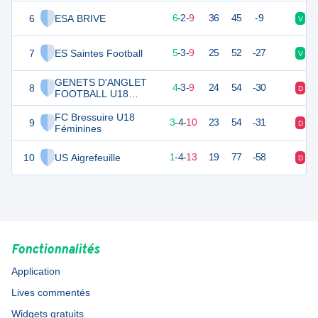
6
ESA BRIVE
19
18
6
-
2
-
9
36
45
-9
V
D
7
ES Saintes Football
17
18
5
-
3
-
9
25
52
-27
V
V
GENETS D'ANGLET
8
13
18
4
-
3
-
9
24
54
-30
D
D
FOOTBALL U18
Féminines
FC Bressuire U18
9
12
18
3
-
4
-
10
23
54
-31
D
D
Féminines
10
US Aigrefeuille
7
18
1
-
4
-
13
19
77
-58
D
D
Fonctionnalités
Application
Lives commentés
Widgets gratuits