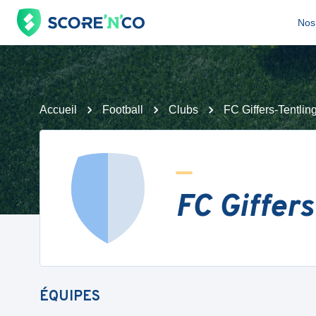
Nos 
Accueil
Football
Clubs
FC Giffers-Tentlin
FC Giffers
ÉQUIPES