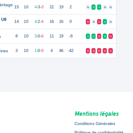
éritage
15
10
4
-
3
-
3
21
19
2
N
V
V
N
N
 U8
14
10
4
-
2
-
4
16
16
0
D
N
D
V
N
s
8
10
3
-
0
-
6
11
19
-8
V
V
D
V
D
ines
3
10
1
-
0
-
9
4
46
-42
D
D
D
D
D
Mentions légales
Conditions Générales
Politique de confidentialité