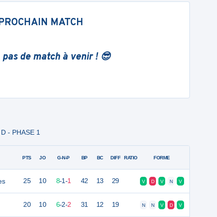
PROCHAIN MATCH
 pas de match à venir ! 😎
 D - PHASE 1
PTS
JO
G-N-P
BP
BC
DIFF
RATIO
FORME
es
25
10
8
-
1
-
1
42
13
29
V
D
V
N
V
20
10
6
-
2
-
2
31
12
19
N
N
V
D
V