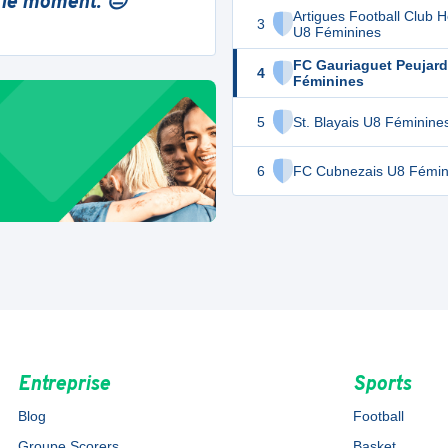
 le moment. 😔
Artigues Football Club H
3
U8 Féminines
FC Gauriaguet Peujard
4
Féminines
5
St. Blayais U8 Féminine
6
FC Cubnezais U8 Fémin
Entreprise
Sports
Blog
Football
Groupe Scorers
Basket