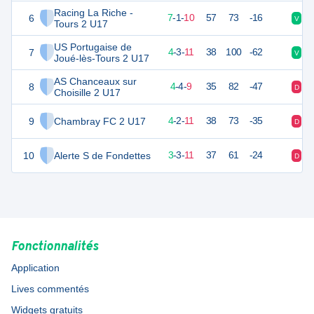
Racing La Riche -
6
22
18
7
-
1
-
10
57
73
-16
V
N
Tours 2 U17
US Portugaise de
7
15
18
4
-
3
-
11
38
100
-62
V
V
Joué-lès-Tours 2 U17
AS Chanceaux sur
8
15
18
4
-
4
-
9
35
82
-47
D
D
Choisille 2 U17
9
Chambray FC 2 U17
13
18
4
-
2
-
11
38
73
-35
D
D
10
Alerte S de Fondettes
11
18
3
-
3
-
11
37
61
-24
D
D
Fonctionnalités
Application
Lives commentés
Widgets gratuits