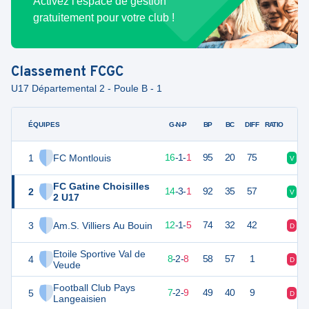
Activez l'espace de gestion
gratuitement pour votre club !
Classement
FCGC
U17 Départemental 2 - Poule B - 1
ÉQUIPES
PTS
JO
G-N-P
BP
BC
DIFF
RATIO
1
FC Montlouis
49
18
16
-
1
-
1
95
20
75
V
V
FC Gatine Choisilles
2
45
18
14
-
3
-
1
92
35
57
V
N
2 U17
3
Am.S. Villiers Au Bouin
37
18
12
-
1
-
5
74
32
42
D
V
Etoile Sportive Val de
4
26
18
8
-
2
-
8
58
57
1
D
V
Veude
Football Club Pays
5
23
18
7
-
2
-
9
49
40
9
D
D
Langeaisien